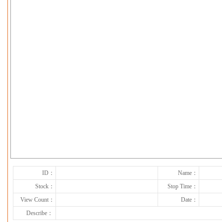
下一张
ID：
Name：
Stock：
Stop Time：
View Count：
Date：
Describe：