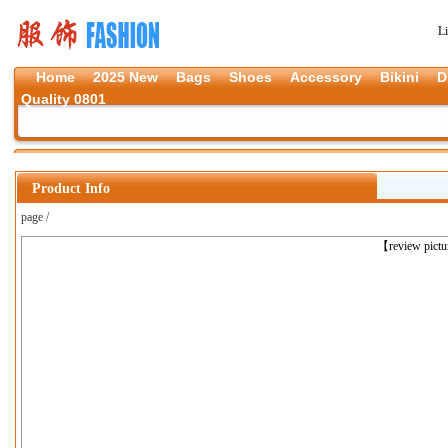
L
Home
2025 New
Bags
Shoes
Accessory
Bikini
D
Quality 0801
Product Info
page /
上一张
【review pict