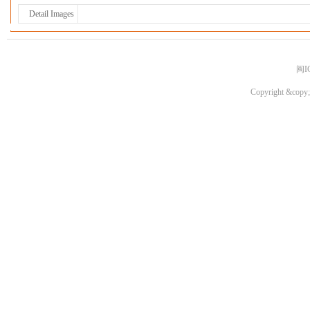
Detail Images
闽I
Copyright &copy