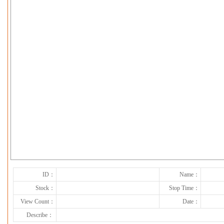
下一张
ID：
Name：
Stock：
Stop Time：
View Count：
Date：
Describe：