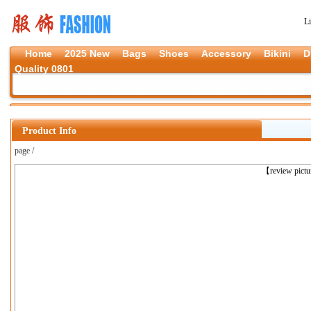
L
Home
2025 New
Bags
Shoes
Accessory
Bikini
D
Quality 0801
Product Info
page /
上一张
【review pict