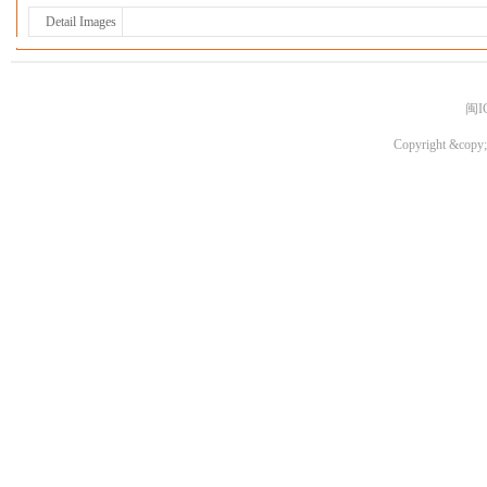
Detail Images
闽I
Copyright &copy