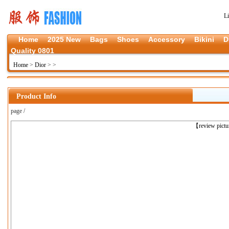
L
Home
2025 New
Bags
Shoes
Accessory
Bikini
D
Quality 0801
Home
>
Dior
>
>
Product Info
page /
上一张
【review pict