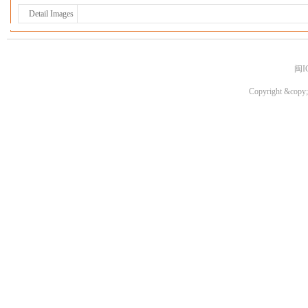
Detail Images
闽I
Copyright &copy