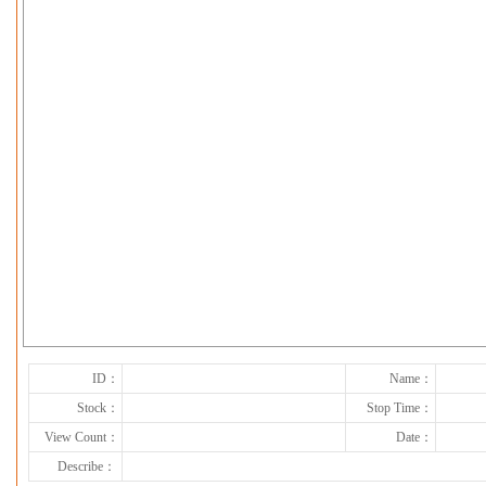
下一张
ID：
Name：
Stock：
Stop Time：
View Count：
Date：
Describe：