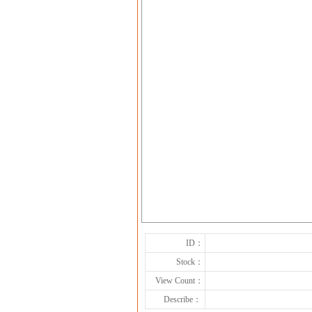
ID：
Stock：
View Count：
Describe：