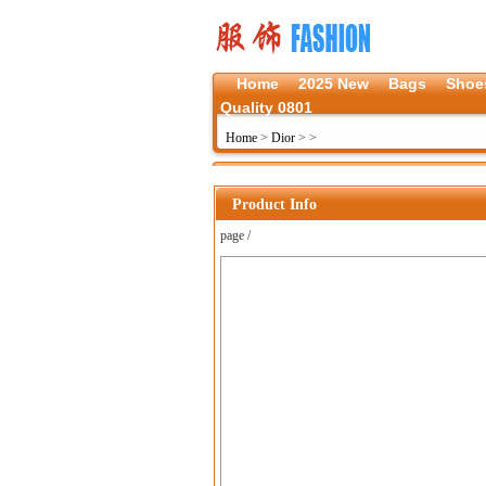
Home
2025 New
Bags
Shoe
Quality 0801
Home
>
Dior
>
>
Product Info
page /