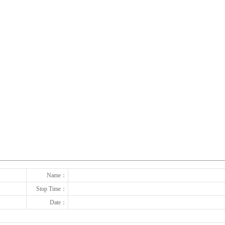
下一张
Name：
Stop Time：
Date：