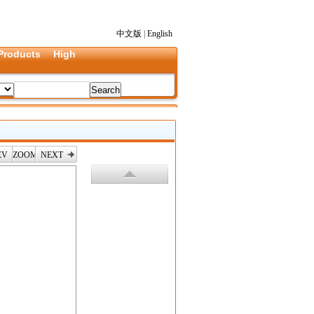
中文版
|
English
Products
High
EV
ZOOM
NEXT