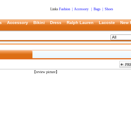
Links
Fashion
|
Accessory
|
Bags
|
Shoes
s
Accessory
Bikini
Dress
Ralph Lauren
Lacoste
New 
PR
上一张
【review picture】