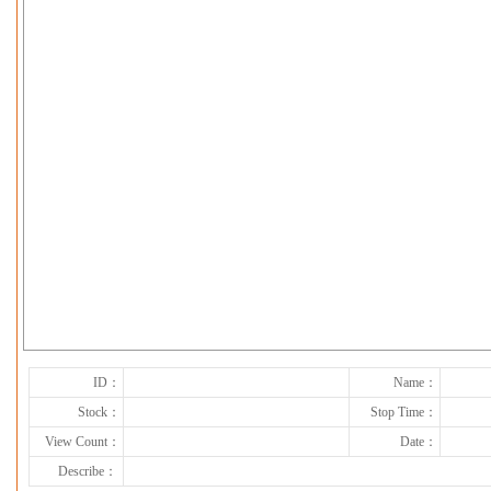
下一张
ID：
Name：
Stock：
Stop Time：
View Count：
Date：
Describe：