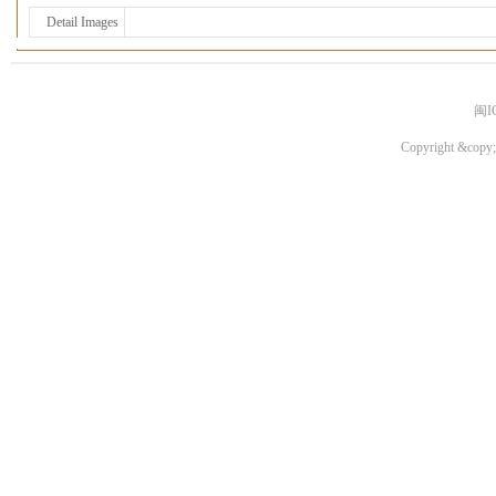
Detail Images
闽I
Copyright &copy