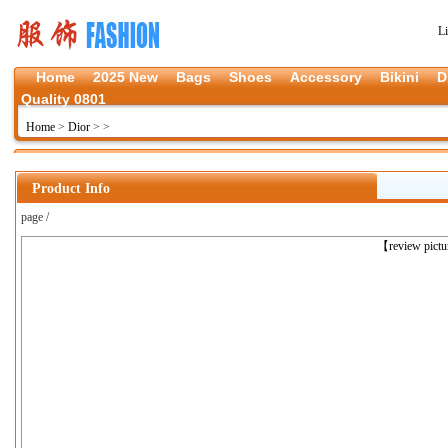
L
Home
2025 New
Bags
Shoes
Accessory
Bikini
D
Quality 0801
Home
>
Dior
>
>
Product Info
page /
上一张
【review pict