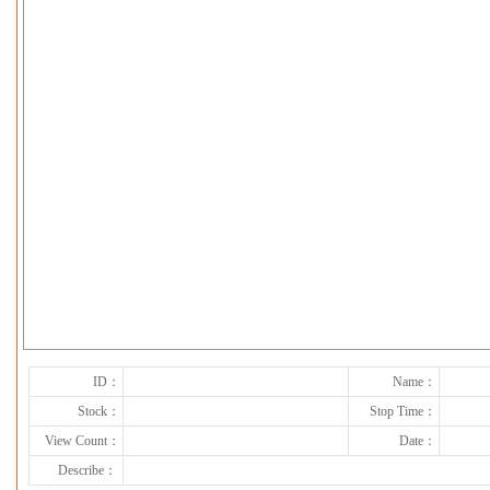
下一张
ID：
Name：
Stock：
Stop Time：
View Count：
Date：
Describe：