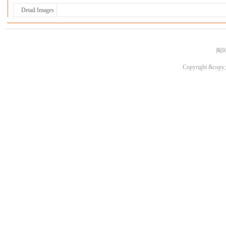
Detail Images
闽I
Copyright &copy