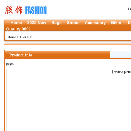
L
Home
2025 New
Bags
Shoes
Accessory
Bikini
D
Quality 0801
Home
>
Dior
>
>
Product Info
page /
上一张
【review pict