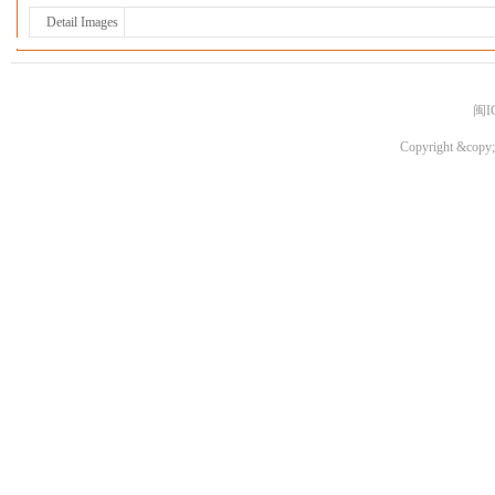
Detail Images
闽I
Copyright &copy