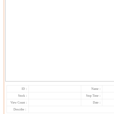
下一张
ID：
Name：
Stock：
Stop Time：
View Count：
Date：
Describe：