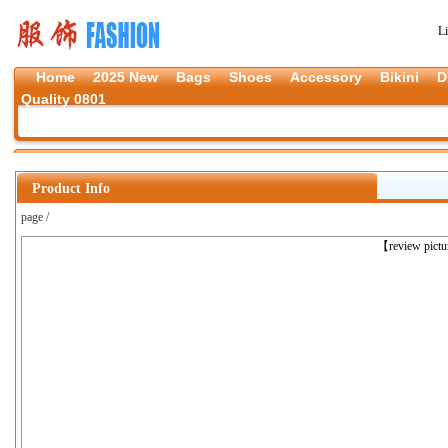
L
Home
2025 New
Bags
Shoes
Accessory
Bikini
D
Quality 0801
Product Info
page /
上一张
【review pict