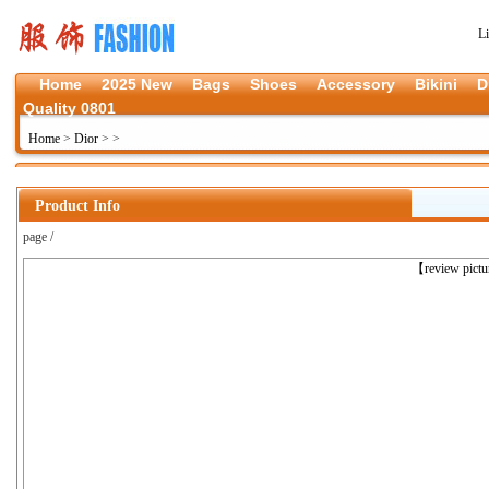
L
Home
2025 New
Bags
Shoes
Accessory
Bikini
D
Quality 0801
Home
>
Dior
>
>
Product Info
page /
上一张
【review pict