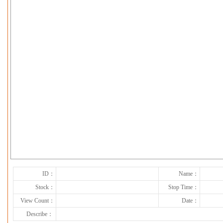
下一张
ID：
Name：
Stock：
Stop Time：
View Count：
Date：
Describe：