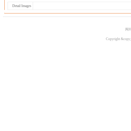
Detail Images
闽I
Copyright &copy