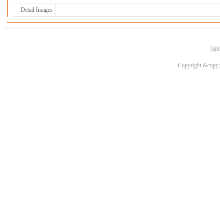
Detail Images
闽I
Copyright &copy