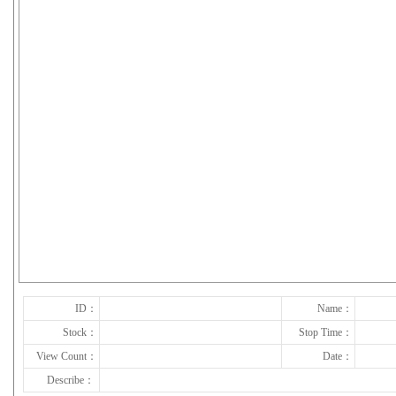
下一张
ID：
Name：
Stock：
Stop Time：
View Count：
Date：
Describe：