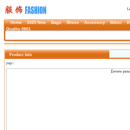
L
Home
2025 New
Bags
Shoes
Accessory
Bikini
D
Quality 0801
Product Info
page /
上一张
【review pict