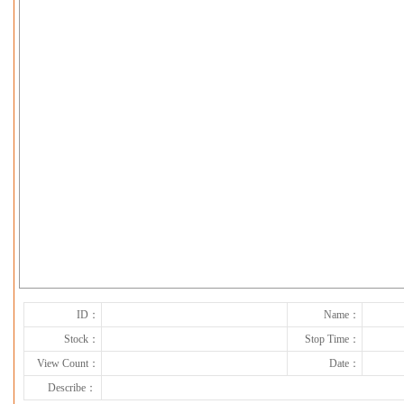
下一张
ID：
Name：
Stock：
Stop Time：
View Count：
Date：
Describe：