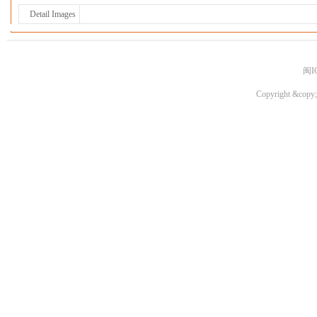
Detail Images
闽I
Copyright &copy