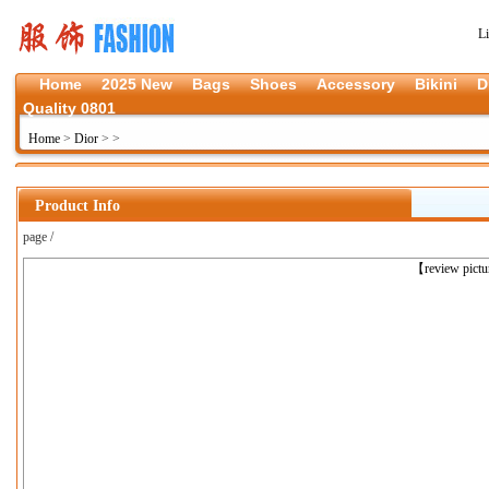
L
Home
2025 New
Bags
Shoes
Accessory
Bikini
D
Quality 0801
Home
>
Dior
>
>
Product Info
page /
上一张
【review pict