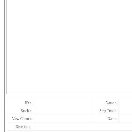
下一张
ID：
Name：
Stock：
Stop Time：
View Count：
Date：
Describe：