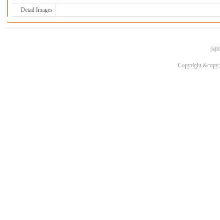
Detail Images
闽I
Copyright &copy