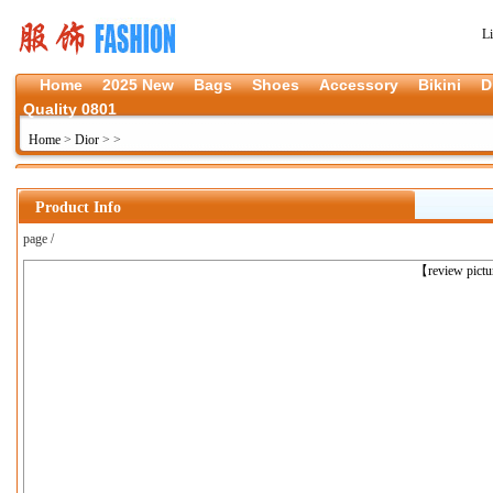
L
Home
2025 New
Bags
Shoes
Accessory
Bikini
D
Quality 0801
Home
>
Dior
>
>
Product Info
page /
上一张
【review pict