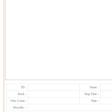
下一张
ID：
Name：
Stock：
Stop Time：
View Count：
Date：
Describe：