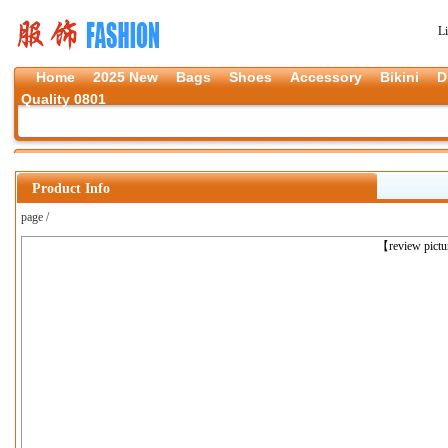
L
Home
2025 New
Bags
Shoes
Accessory
Bikini
D
Quality 0801
Product Info
page /
上一张
【review pict