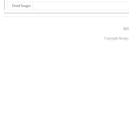
Detail Images
闽I
Copyright &copy