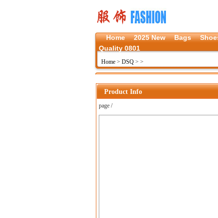
Home
2025 New
Bags
Shoe
Quality 0801
Home
>
DSQ
>
>
Product Info
page /