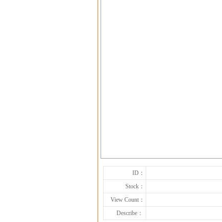
ID：
Stock：
View Count：
Describe：