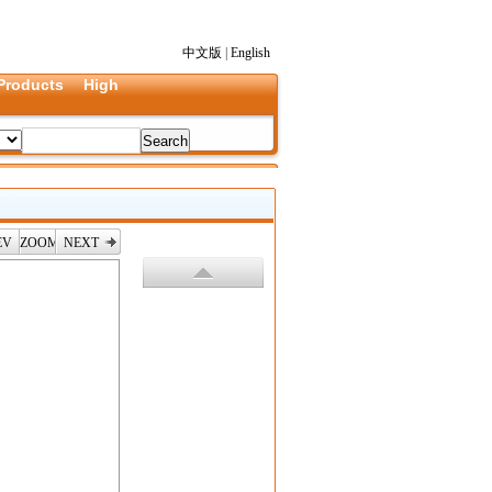
中文版
|
English
Products
High
EV
ZOOM
NEXT