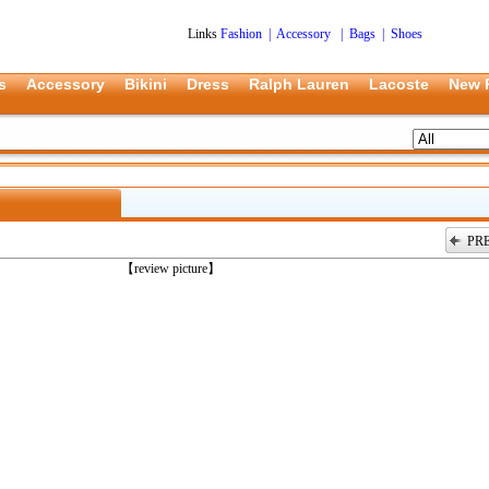
Links
Fashion
|
Accessory
|
Bags
|
Shoes
s
Accessory
Bikini
Dress
Ralph Lauren
Lacoste
New 
PR
上一张
【review picture】