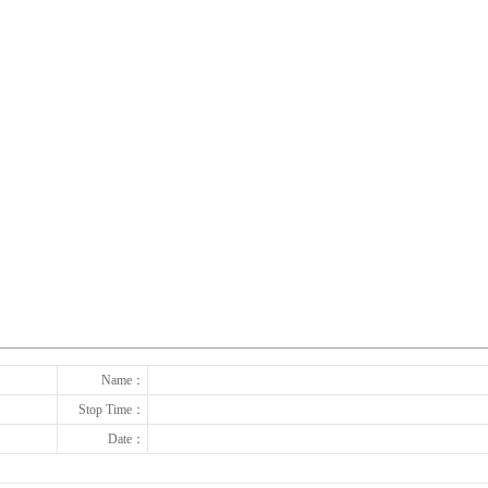
下一张
Name：
Stop Time：
Date：