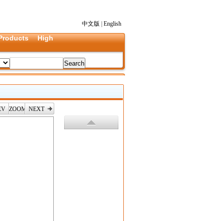
中文版
|
English
Products
High
EV
ZOOM
NEXT