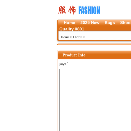
Home
2025 New
Bags
Shoe
Quality 0801
Home
>
Dior
>
>
Product Info
page /