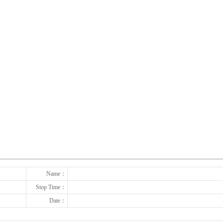
下一张
Name：
Stop Time：
Date：