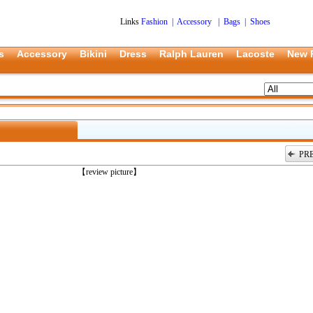
Links
Fashion
|
Accessory
|
Bags
|
Shoes
s
Accessory
Bikini
Dress
Ralph Lauren
Lacoste
New 
PR
上一张
【review picture】