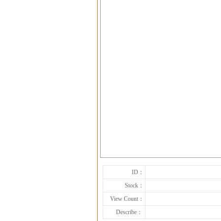
ID：
Stock：
View Count：
Describe：