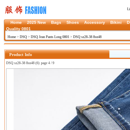
L
Home
2025 New
Bags
Shoes
Accessory
Bikini
D
Quality 0801
Home
>
DSQ
>
DSQ Jean Pants Long 0801
>
DSQ sz28-38 8sn48
Product Info
DSQ sz28-38 8sn48 (6)
page 4 / 9
上一张