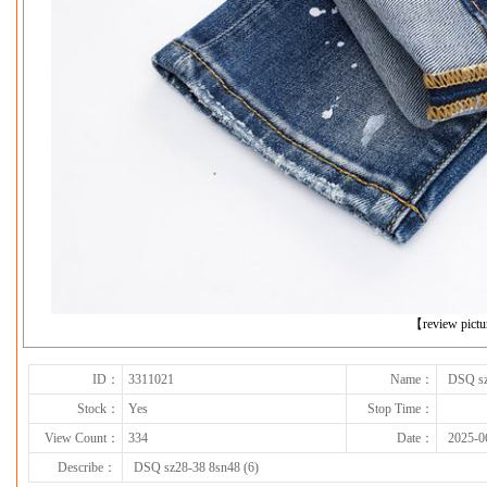
下一张
【review pict
ID：
3311021
Name：
DSQ sz
Stock：
Yes
Stop Time：
View Count：
334
Date：
2025-0
Describe：
DSQ sz28-38 8sn48 (6)