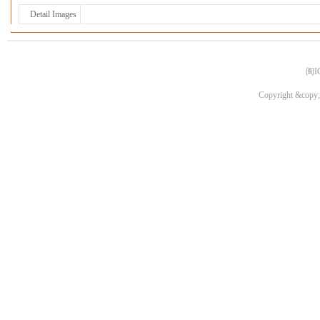
Detail Images
闽I
Copyright &copy