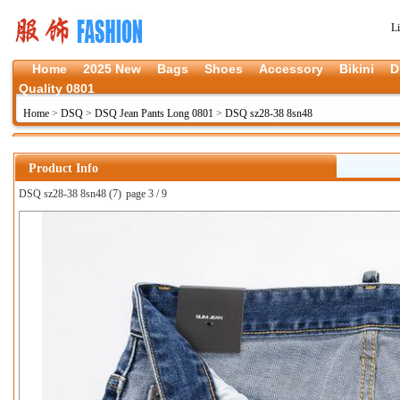
L
Home
2025 New
Bags
Shoes
Accessory
Bikini
D
Quality 0801
Home
>
DSQ
>
DSQ Jean Pants Long 0801
>
DSQ sz28-38 8sn48
Product Info
DSQ sz28-38 8sn48 (7)
page 3 / 9
上一张