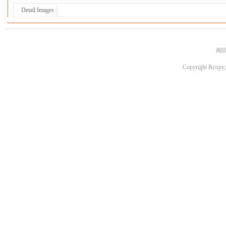
Detail Images
闽I
Copyright &copy