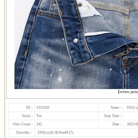
下一张
【review pict
ID：
3311020
Name：
DSQ sz
Stock：
Yes
Stop Time：
View Count：
342
Date：
2025-0
Describe：
DSQ sz28-38 8sn48 (7)