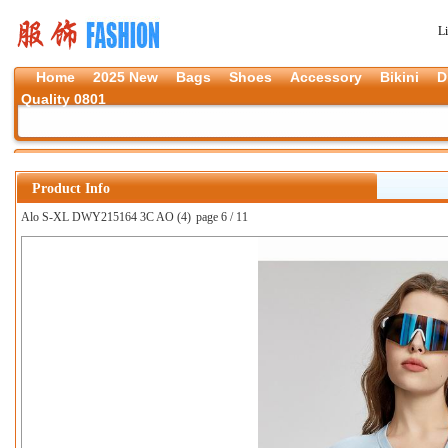
L
Home
2025 New
Bags
Shoes
Accessory
Bikini
D
Quality 0801
Product Info
Alo S-XL DWY215164 3C AO (4)
page 6 / 11
上一张