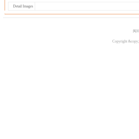
Detail Images
闽I
Copyright &copy