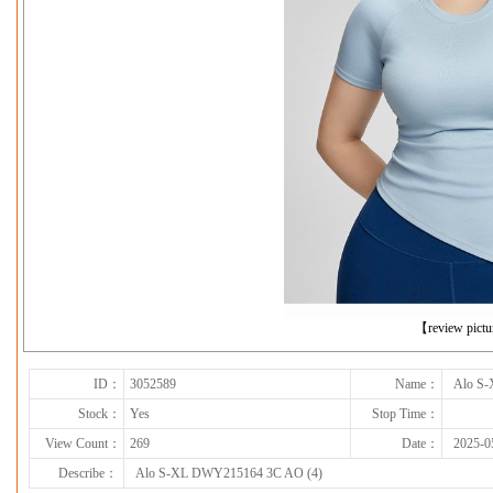
下一张
【review pict
ID：
3052589
Name：
Alo S
Stock：
Yes
Stop Time：
View Count：
269
Date：
2025-0
Describe：
Alo S-XL DWY215164 3C AO (4)