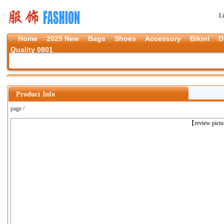
L
Home
2025 New
Bags
Shoes
Accessory
Bikini
D
Quality 0801
Product Info
page /
上一张
【review pict