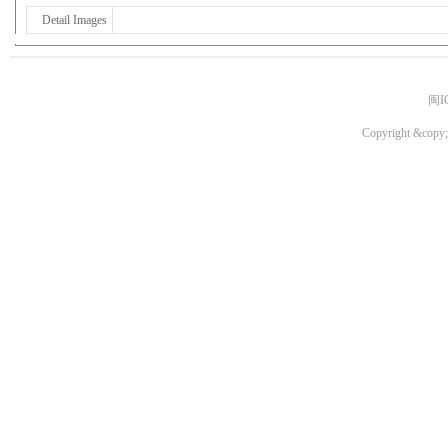
Detail Images
闽I
Copyright &copy