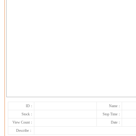
下一张
ID：
Name：
Stock：
Stop Time：
View Count：
Date：
Describe：