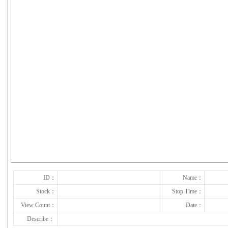
下一张
ID：
Name：
Stock：
Stop Time：
View Count：
Date：
Describe：