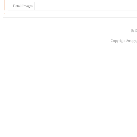
Detail Images
闽I
Copyright &copy