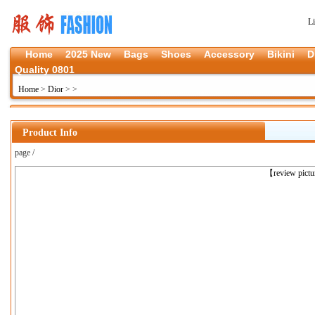
L
Home
2025 New
Bags
Shoes
Accessory
Bikini
D
Quality 0801
Home
>
Dior
>
>
Product Info
page /
上一张
【review pict