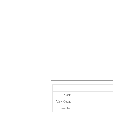
ID：
Stock：
View Count：
Describe：