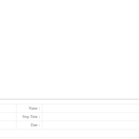
下一张
Name：
Stop Time：
Date：