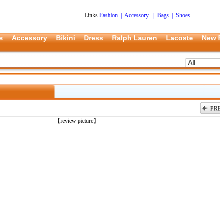
Links
Fashion
|
Accessory
|
Bags
|
Shoes
s
Accessory
Bikini
Dress
Ralph Lauren
Lacoste
New 
PR
上一张
【review picture】