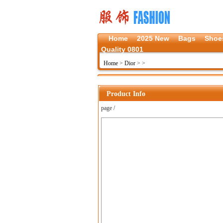
Home
2025 New
Bags
Shoe
Quality 0801
Home
>
Dior
>
>
Product Info
page /