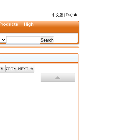
中文版
|
English
Products
High
EV
ZOOM
NEXT