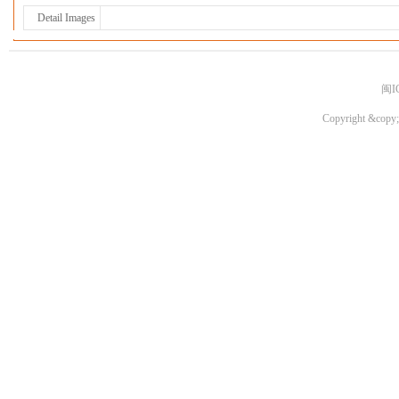
Detail Images
闽I
Copyright &copy