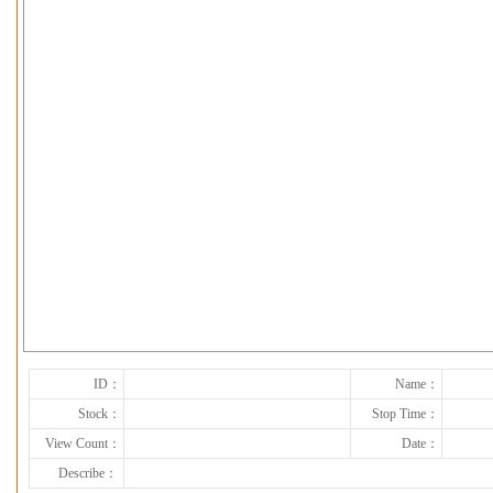
下一张
ID：
Name：
Stock：
Stop Time：
View Count：
Date：
Describe：