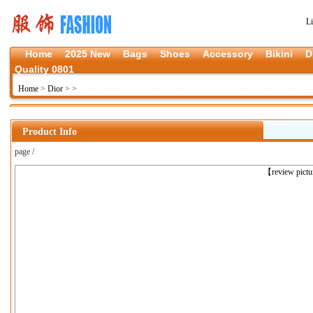
L
Home
2025 New
Bags
Shoes
Accessory
Bikini
D
Quality 0801
Home
>
Dior
>
>
Product Info
page /
上一张
【review pict