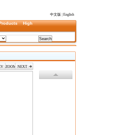
中文版
|
English
Products
High
EV
ZOOM
NEXT