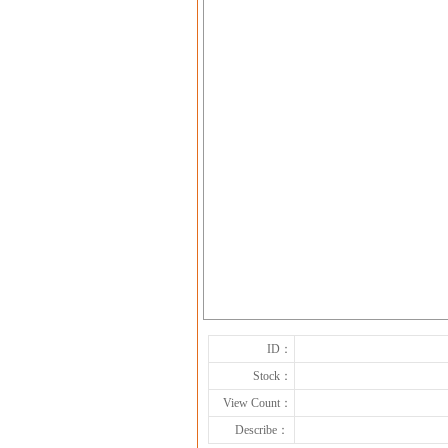
ID：
Stock：
View Count：
Describe：