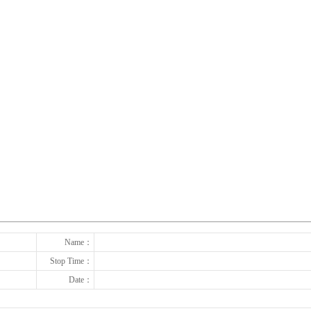
下一张
Name：
Stop Time：
Date：