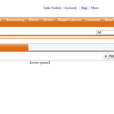
Links
Fashion
|
Accessory
|
Bags
|
Shoes
s
Accessory
Bikini
Dress
Ralph Lauren
Lacoste
New 
PR
上一张
【review picture】