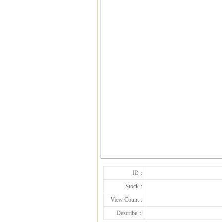
ID：
Stock：
View Count：
Describe：