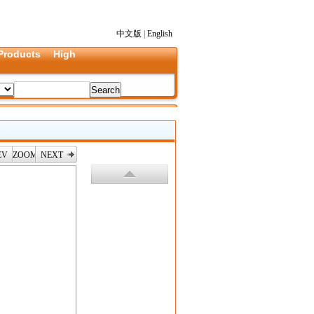
中文版
|
English
Products
High
EV
ZOOM
NEXT