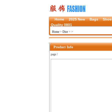
Home
2025 New
Bags
Shoe
Quality 0801
Home
>
Dior
>
>
Product Info
page /