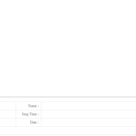
下一张
Name：
Stop Time：
Date：