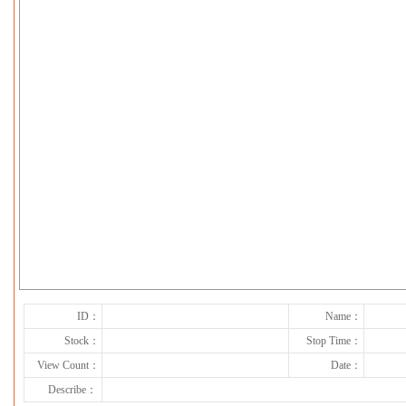
下一张
ID：
Name：
Stock：
Stop Time：
View Count：
Date：
Describe：