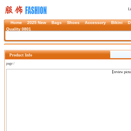
L
Home
2025 New
Bags
Shoes
Accessory
Bikini
D
Quality 0801
Product Info
page /
上一张
【review pict