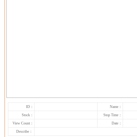
下一张
ID：
Name：
Stock：
Stop Time：
View Count：
Date：
Describe：