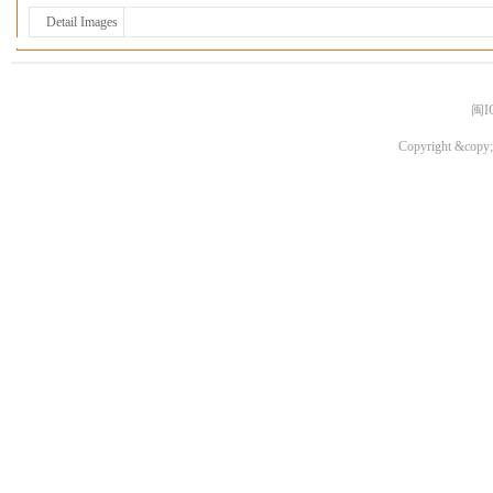
Detail Images
闽I
Copyright &copy