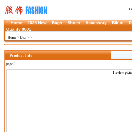
L
Home
2025 New
Bags
Shoes
Accessory
Bikini
D
Quality 0801
Home
>
Dior
>
>
Product Info
page /
上一张
【review pict