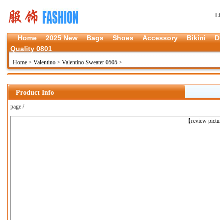
L
Home
2025 New
Bags
Shoes
Accessory
Bikini
D
Quality 0801
Home
>
Valentino
>
Valentino Sweater 0505
>
Product Info
page /
上一张
【review pict