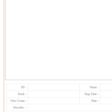
下一张
ID：
Name：
Stock：
Stop Time：
View Count：
Date：
Describe：