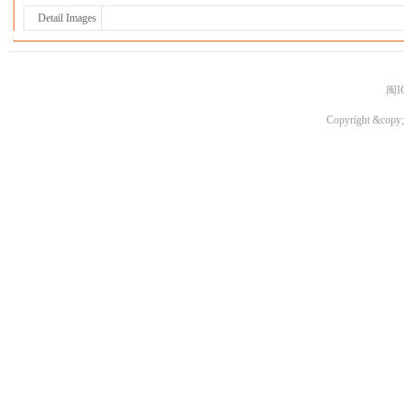
Detail Images
闽I
Copyright &copy