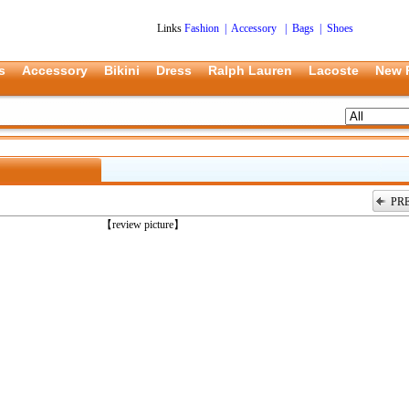
Links
Fashion
|
Accessory
|
Bags
|
Shoes
s
Accessory
Bikini
Dress
Ralph Lauren
Lacoste
New 
PR
上一张
【review picture】