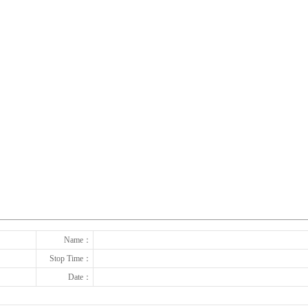
下一张
Name：
Stop Time：
Date：