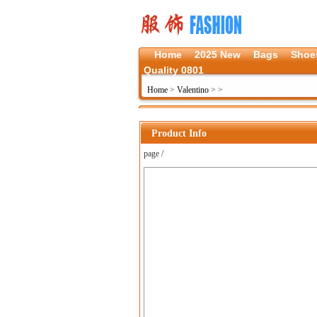
Home
2025 New
Bags
Shoe
Quality 0801
Home
>
Valentino
>
>
Product Info
page /