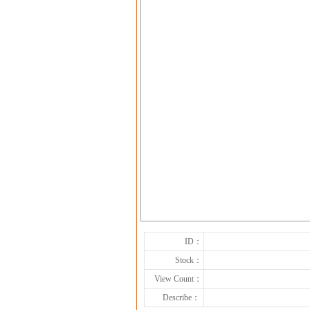
ID：
Stock：
View Count：
Describe：