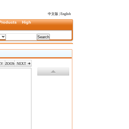
中文版
|
English
Products
High
EV
ZOOM
NEXT