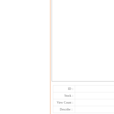
ID：
Stock：
View Count：
Describe：