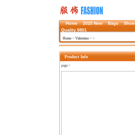
Home
2025 New
Bags
Shoe
Quality 0801
Home
>
Valentino
>
>
Product Info
page /