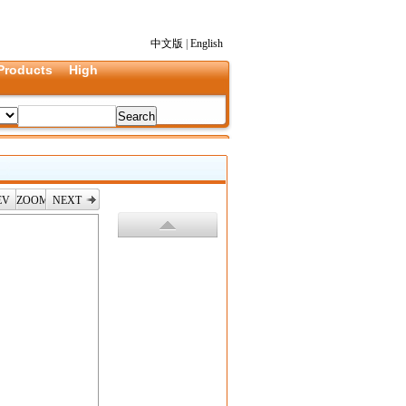
中文版
|
English
Products
High
EV
ZOOM
NEXT