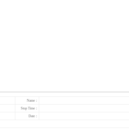
下一张
Name：
Stop Time：
Date：