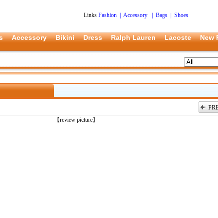
Links
Fashion
|
Accessory
|
Bags
|
Shoes
s
Accessory
Bikini
Dress
Ralph Lauren
Lacoste
New 
PR
上一张
【review picture】