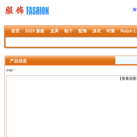
服
首页
2025 新款
皮具
鞋子
配饰
泳衣
时装
Ralph L
产品信息
page /
上一张
【查看原图