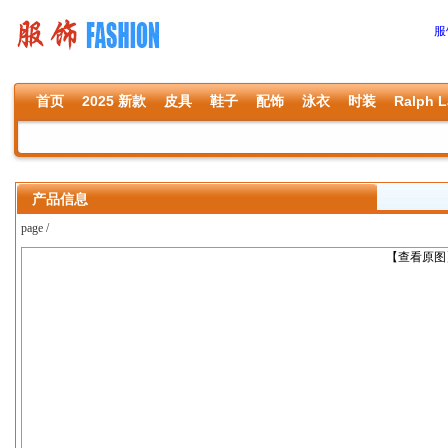
服
首页
2025 新款
皮具
鞋子
配饰
泳衣
时装
Ralph L
产品信息
page /
上一张
【查看原图