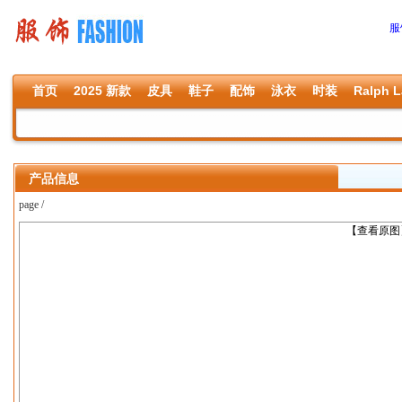
服
首页
2025 新款
皮具
鞋子
配饰
泳衣
时装
Ralph L
产品信息
page /
上一张
【查看原图