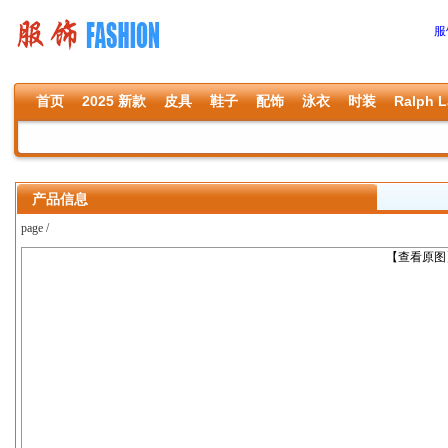
服
首页
2025 新款
皮具
鞋子
配饰
泳衣
时装
Ralph L
产品信息
page /
上一张
【查看原图