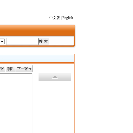
中文版
|
English
1
一张
原图
下一张