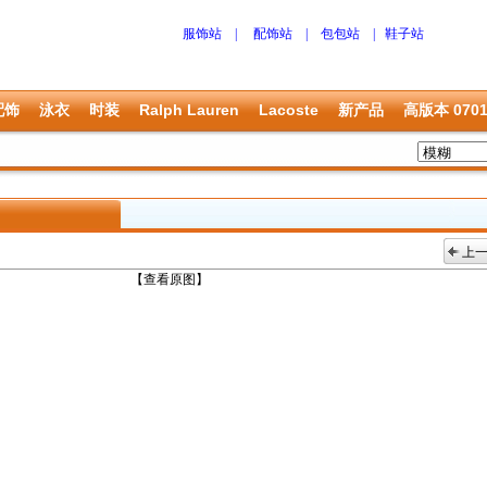
服饰站
|
配饰站
|
包包站
|
鞋子站
配饰
泳衣
时装
Ralph Lauren
Lacoste
新产品
高版本 070
上
上一张
【查看原图】