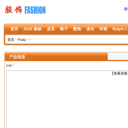
服
首页
2025 新款
皮具
鞋子
配饰
泳衣
时装
Ralph L
首页
>
Prada
>
>
产品信息
page /
上一张
【查看原图