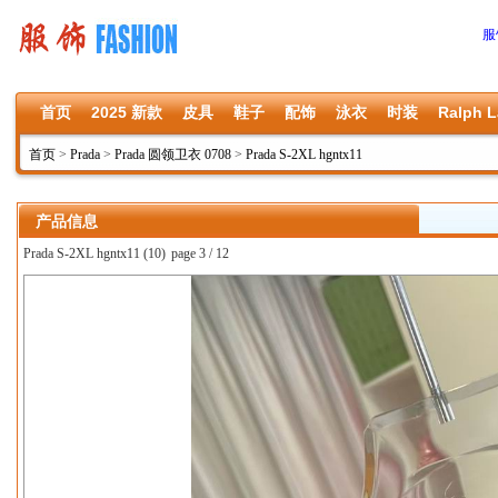
服
首页
2025 新款
皮具
鞋子
配饰
泳衣
时装
Ralph L
首页
>
Prada
>
Prada 圆领卫衣 0708
>
Prada S-2XL hgntx11
产品信息
Prada S-2XL hgntx11 (10)
page 3 / 12
上一张