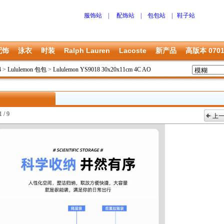
服饰站
|
配饰站
|
包包站
|
鞋子站
配饰
泳衣
时装
Ralph Lauren
Lacoste
新产品
高版本 070
4
>
Lululemon 包包
>
Lululemon YS9018 30x20x11cm 4C AO
1 / 9
上
上一张