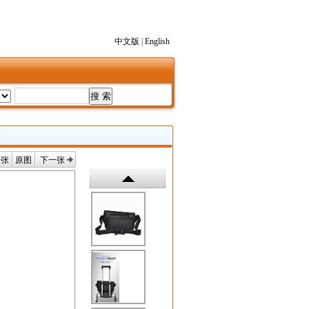
中文版
|
English
1
一张
原图
下一张