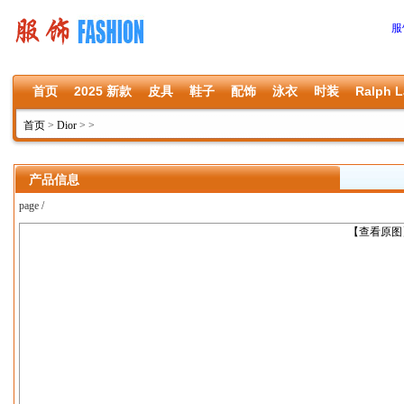
服
首页
2025 新款
皮具
鞋子
配饰
泳衣
时装
Ralph L
首页
>
Dior
>
>
产品信息
page /
上一张
【查看原图