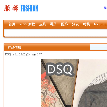
服
首页
2025 新款
皮具
鞋子
配饰
泳衣
时装
Ralph L
产品信息
DSQ m-3xl 25t02 (2)
page 6 / 7
上一张