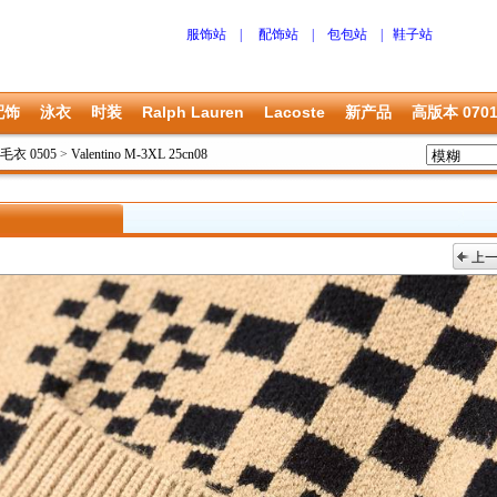
服饰站
|
配饰站
|
包包站
|
鞋子站
配饰
泳衣
时装
Ralph Lauren
Lacoste
新产品
高版本 070
o 毛衣 0505
>
Valentino M-3XL 25cn08
上
上一张