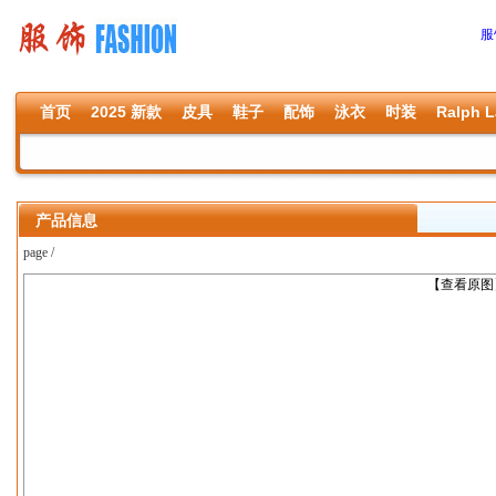
服
首页
2025 新款
皮具
鞋子
配饰
泳衣
时装
Ralph L
产品信息
page /
上一张
【查看原图