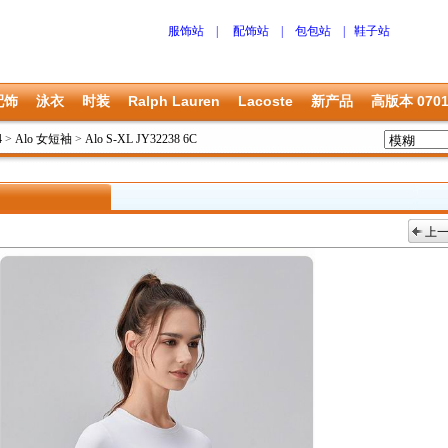
服饰站
|
配饰站
|
包包站
|
鞋子站
配饰
泳衣
时装
Ralph Lauren
Lacoste
新产品
高版本 070
4
>
Alo 女短袖
>
Alo S-XL JY32238 6C
上
上一张