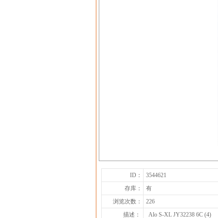
ID：
3544621
存库：
有
浏览次数：
226
描述：
Alo S-XL JY32238 6C (4)