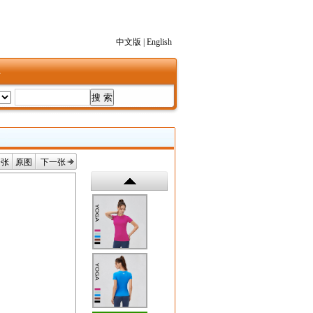
中文版
|
English
1
一张
原图
下一张