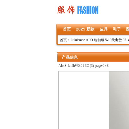
首页
2025 新款
皮具
鞋子
首页
>
Lululemon ALO 瑜伽服 5-10天出货 071
产品信息
Alo S-L nlhWX01 3C (3)
page 6 / 8