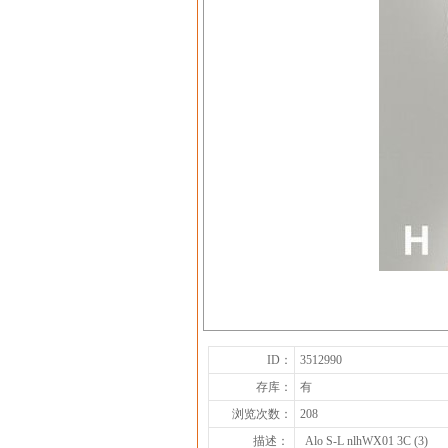
ID：
3512990
存库：
有
浏览次数：
208
描述：
Alo S-L nlhWX01 3C (3)