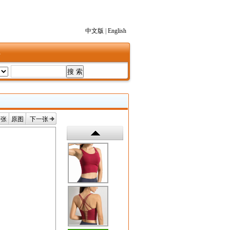
中文版
|
English
1
一张
原图
下一张