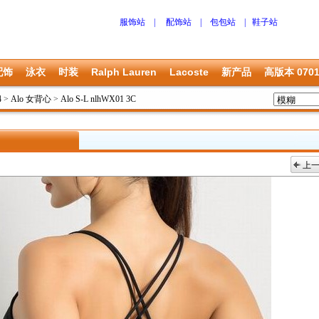
服饰站
|
配饰站
|
包包站
|
鞋子站
配饰
泳衣
时装
Ralph Lauren
Lacoste
新产品
高版本 070
4
>
Alo 女背心
>
Alo S-L nlhWX01 3C
上
上一张