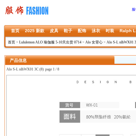
服
首页
2025 新款
皮具
鞋子
配饰
泳衣
时装
Ralph L
首页
>
Lululemon ALO 瑜伽服 5-10天出货 0714
>
Alo 女背心
>
Alo S-L nlhWX01 
产品信息
Alo S-L nlhWX01 3C (8)
page 1 / 8
上一张