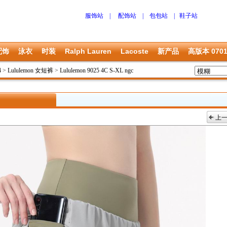
服饰站
|
配饰站
|
包包站
|
鞋子站
配饰
泳衣
时装
Ralph Lauren
Lacoste
新产品
高版本 070
4
>
Lululemon 女短裤
>
Lululemon 9025 4C S-XL ngc
上
上一张