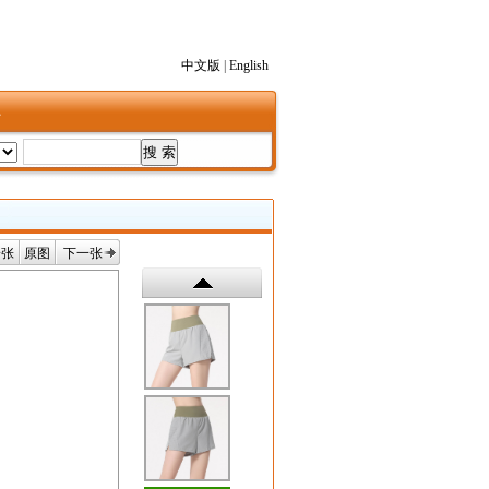
中文版
|
English
1
一张
原图
下一张