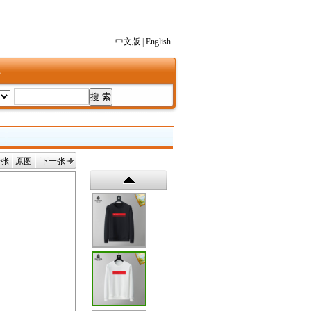
中文版
|
English
1
一张
原图
下一张