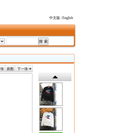
中文版
|
English
1
一张
原图
下一张