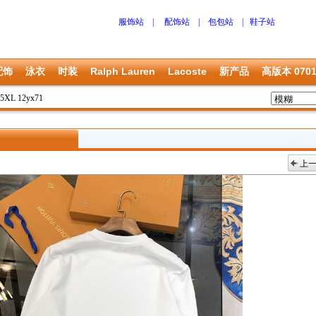
服饰站
|
配饰站
|
包包站
|
鞋子站
配饰
泳衣
时装
Ralph Lauren
Lacoste
新产品
高版本 070
-5XL 12yx71
上
上一张