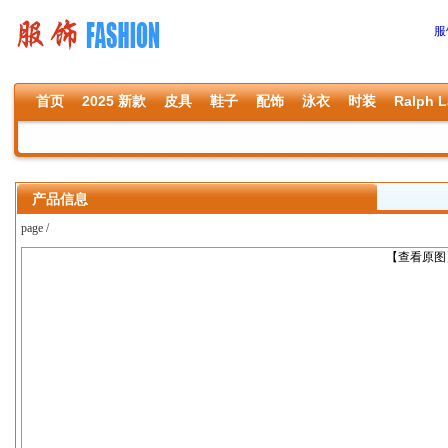
服
首页
2025 新款
皮具
鞋子
配饰
泳衣
时装
Ralph L
产品信息
page /
上一张
【查看原图