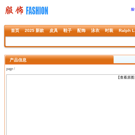
服
首页
2025 新款
皮具
鞋子
配饰
泳衣
时装
Ralph L
产品信息
page /
上一张
【查看原图