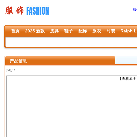
服
首页
2025 新款
皮具
鞋子
配饰
泳衣
时装
Ralph L
产品信息
page /
上一张
【查看原图