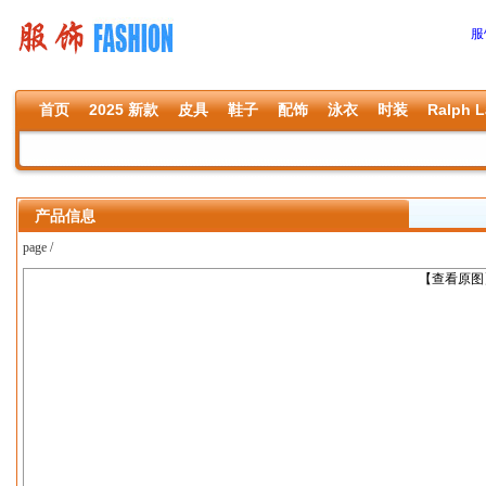
服
首页
2025 新款
皮具
鞋子
配饰
泳衣
时装
Ralph L
产品信息
page /
上一张
【查看原图